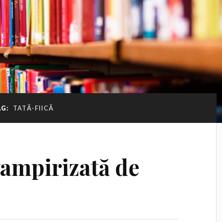
AG:
TATĂ-FIICĂ
vampirizată de