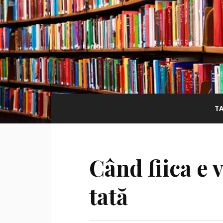
T
Când fiica e 
tată