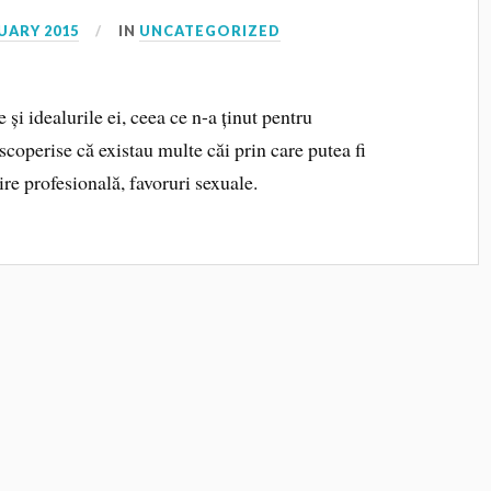
UARY 2015
IN
UNCATEGORIZED
 și idealurile ei, ceea ce n-a ținut pentru
coperise că existau multe căi prin care putea fi
ire profesională, favoruri sexuale.