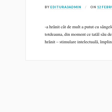
BY
EDITURA3ADMIN
ON
12 FEBR
-a hrănit cât de mult a putut cu sângele
totdeauna, din moment ce tatăl său des
hrănit – stimulare intelectuală, împlin