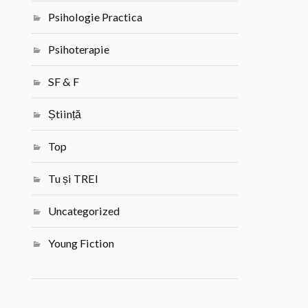
Psihologie Practica
Psihoterapie
SF & F
Știință
Top
Tu și TREI
Uncategorized
Young Fiction