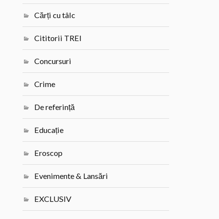
Cărți cu tâlc
Cititorii TREI
Concursuri
Crime
De referință
Educație
Eroscop
Evenimente & Lansări
EXCLUSIV