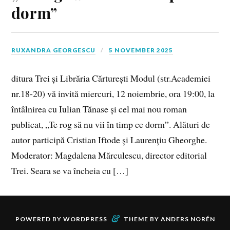
dorm”
RUXANDRA GEORGESCU
5 NOVEMBER 2025
ditura Trei și Librăria Cărturești Modul (str.Academiei
nr.18-20) vă invită miercuri, 12 noiembrie, ora 19:00, la
întâlnirea cu Iulian Tănase și cel mai nou roman
publicat, „Te rog să nu vii în timp ce dorm”. Alături de
autor participă Cristian Iftode și Laurențiu Gheorghe.
Moderator: Magdalena Mărculescu, director editorial
Trei. Seara se va încheia cu […]
&
POWERED BY
WORDPRESS
THEME BY
ANDERS NORÉN