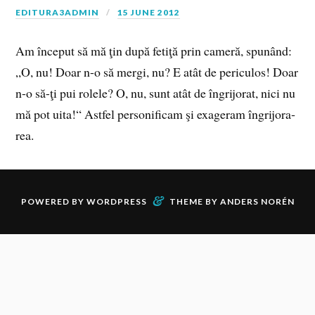
EDITURA3ADMIN
15 JUNE 2012
Am în­ce­put să mă ţin după fe­ti­ţă prin ca­me­ră, spu­nând:
„O, nu! Doar n-o să mergi, nu? E atât de pe­ri­cu­los! Doar
n-o să-ţi pui ro­le­le? O, nu, sunt atât de în­gri­jo­rat, nici nu
mă pot uita!“ Ast­fel per­so­ni­fi­cam şi exa­ge­ram în­gri­jo­ra­
rea.
&
POWERED BY
WORDPRESS
THEME BY
ANDERS NORÉN