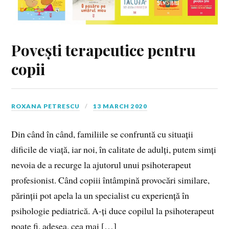
Povești terapeutice pentru
copii
ROXANA PETRESCU
13 MARCH 2020
Din când în când, familiile se confruntă cu situații
dificile de viață, iar noi, în calitate de adulți, putem simți
nevoia de a recurge la ajutorul unui psihoterapeut
profesionist. Când copiii întâmpină provocări similare,
părinții pot apela la un specialist cu experiență în
psiholo­gie pediatrică. A-ți duce copilul la psihoterapeut
poate fi, adesea, cea mai […]