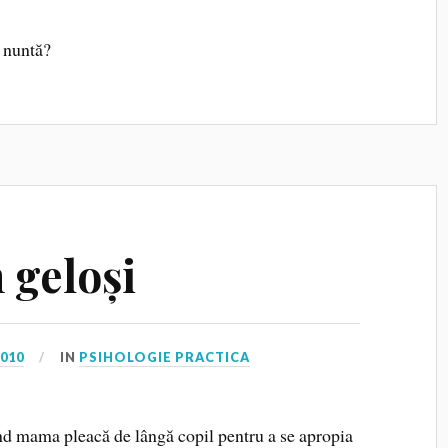
 nuntă?
 geloși
2010
IN
PSIHOLOGIE PRACTICA
nd mama pleacă de lângă copil pentru a se apropia