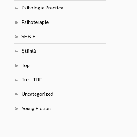
Psihologie Practica
Psihoterapie
SF & F
Știință
Top
Tu și TREI
Uncategorized
Young Fiction