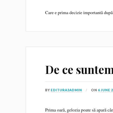
Care e prima decizie importantă după
De ce suntem
BY
EDITURA3ADMIN
ON
6 JUNE 
Prima oară, gelozia poate să apară câ