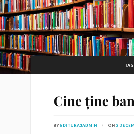
TAG
Cine ține ban
BY
EDITURA3ADMIN
ON
2 DECEM