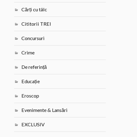
Cărți cu tâlc
Cititorii TREI
Concursuri
Crime
De referință
Educație
Eroscop
Evenimente & Lansări
EXCLUSIV