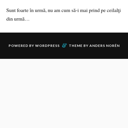
Sunt foarte în urmă, nu am cum să‑i mai prind pe ceilalţi
din urmă…
&
POWERED BY
WORDPRESS
THEME BY
ANDERS NORÉN