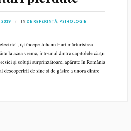
 2019
IN
DE REFERINȚĂ
,
PSIHOLOGIE
lectric”, își începe Johann Hari mărturisirea
ăite la acea vreme, într-unul dintre capitolele cărții
resiei și soluții surprinzătoare, apărute în România
l descoperirii de sine și de găsire a unora dintre