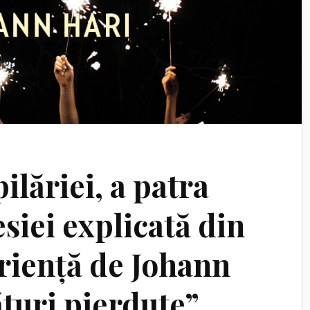
lăriei, a patra
siei explicată din
riență de Johann
turi pierdute”