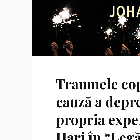
Traumele copi
cauză a depre
propria expe
Hari în “Legă