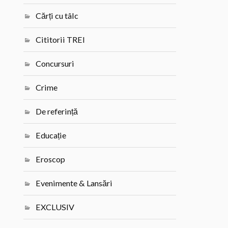
Cărți cu tâlc
Cititorii TREI
Concursuri
Crime
De referință
Educație
Eroscop
Evenimente & Lansări
EXCLUSIV