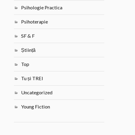
Psihologie Practica
Psihoterapie
SF & F
Știință
Top
Tu și TREI
Uncategorized
Young Fiction