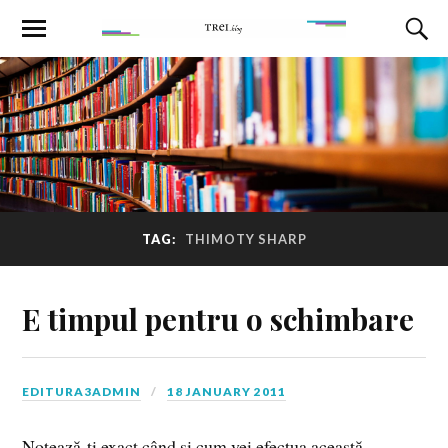
TAG:
THIMOTY SHARP
E timpul pentru o schimbare
EDITURA3ADMIN
18 JANUARY 2011
Notează‑ţi exact când şi cum vei efectua această