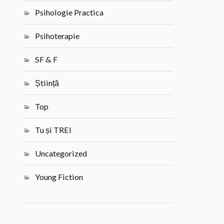
Psihologie Practica
Psihoterapie
SF & F
Știință
Top
Tu și TREI
Uncategorized
Young Fiction