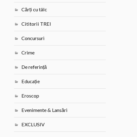
Cărți cu tâlc
Cititorii TREI
Concursuri
Crime
De referință
Educație
Eroscop
Evenimente & Lansări
EXCLUSIV