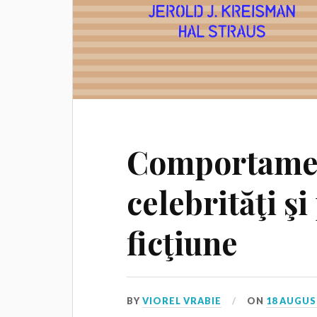
Comportamen
celebrităţi ş
ficţiune
BY
VIOREL VRABIE
ON
18 AUGUS