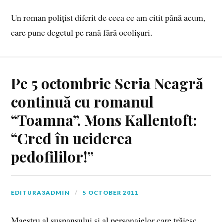
Un roman polițist diferit de ceea ce am citit până acum,
care pune degetul pe rană fără ocolișuri.
Pe 5 octombrie Seria Neagră
continuă cu romanul
“Toamna”. Mons Kallentoft:
“Cred în uciderea
pedofililor!”
EDITURA3ADMIN
5 OCTOBER 2011
Maestru al suspansului şi al personajelor care trăiesc