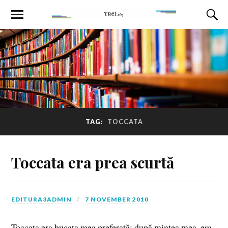
TAG:
TOCCATA
Toccata era prea scurtă
EDITURA3ADMIN
7 NOVEMBER 2010
Toccata era bucata mea preferată; după mintea mea, era