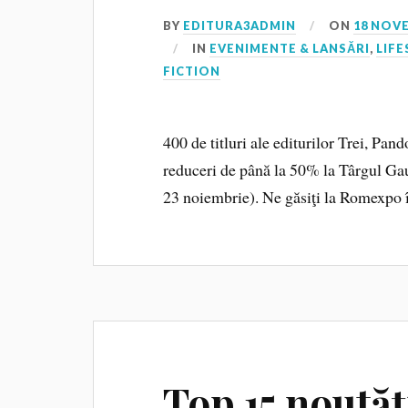
BY
EDITURA3ADMIN
ON
18 NOV
IN
EVENIMENTE & LANSĂRI
,
LIFE
FICTION
400 de titluri ale editurilor Trei, Pan
reduceri de până la 50% la Târgul Ga
23 noiembrie). Ne găsiţi la Romexpo în
Top 15 noutăț