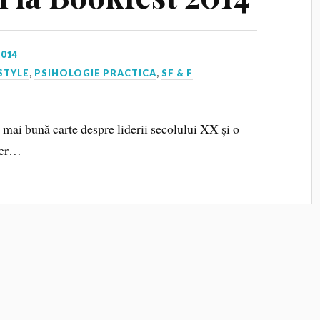
2014
STYLE
,
PSIHOLOGIE PRACTICA
,
SF & F
 mai bună carte despre liderii secolului XX și o
kner…