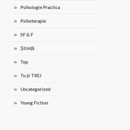
Psihologie Practica
Psihoterapie
SF & F
Știință
Top
Tu și TREI
Uncategorized
Young Fiction