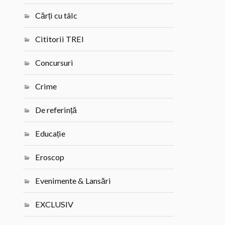
Cărți cu tâlc
Cititorii TREI
Concursuri
Crime
De referință
Educație
Eroscop
Evenimente & Lansări
EXCLUSIV