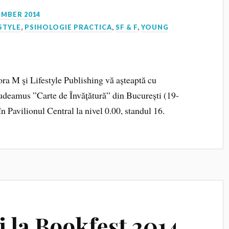
EMBER 2014
STYLE
,
PSIHOLOGIE PRACTICA
,
SF & F
,
YOUNG
dora M şi Lifestyle Publishing vă așteaptă cu
udeamus ”Carte de Învățătură” din București (19-
 Pavilionul Central la nivel 0.00, standul 16.
i la Bookfest 2014