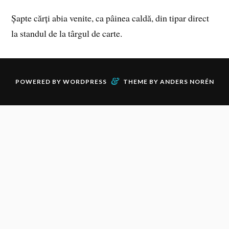
Șapte cărți abia venite, ca pâinea caldă, din tipar direct
la standul de la târgul de carte.
&
POWERED BY
WORDPRESS
THEME BY
ANDERS NORÉN