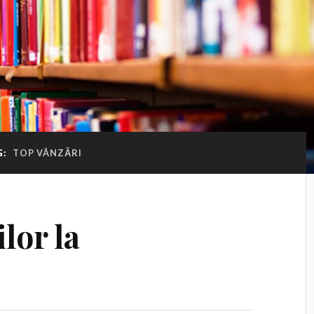
G:
TOP VÂNZĂRI
lor la