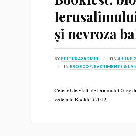
Ierusalimului
și nevroza ba
BY
EDITURA3ADMIN
ON
4 JUNE 
IN
EROSCOP
,
EVENIMENTE & LA
Cele 50 de vicii ale Domnului Grey de
vedeta la Bookfest 2012.