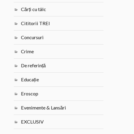
Cărți cu tâlc
Cititorii TREI
Concursuri
Crime
De referință
Educație
Eroscop
Evenimente & Lansări
EXCLUSIV