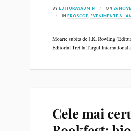
BY
EDITURA3ADMIN
ON
26 NOV
IN
EROSCOP
,
EVENIMENTE & LA
Moarte subita de J.K. Rowling (Editur
Editorial Trei la Targul Internationa
Cele mai ceru
Bookfest: bio