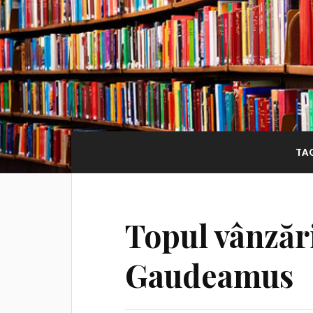
TA
Topul vânzări
Gaudeamus