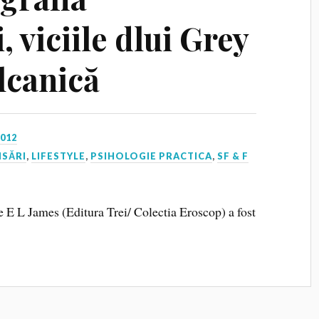
, viciile dlui Grey
lcanică
2012
NSĂRI
,
LIFESTYLE
,
PSIHOLOGIE PRACTICA
,
SF & F
 E L James (Editura Trei/ Colectia Eroscop) a fost