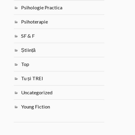
Psihologie Practica
Psihoterapie
SF & F
Știință
Top
Tu și TREI
Uncategorized
Young Fiction