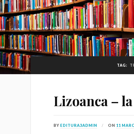
TAG:
T
Lizoanca – la
BY
EDITURA3ADMIN
ON
11 MARC