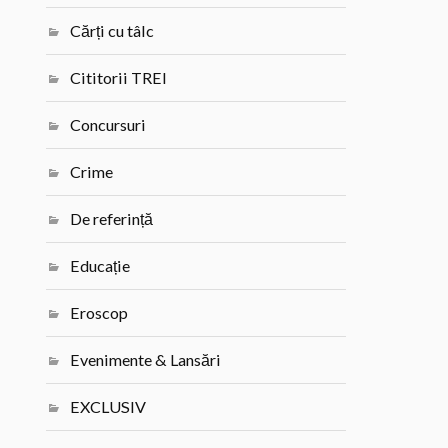
Cărți cu tâlc
Cititorii TREI
Concursuri
Crime
De referință
Educație
Eroscop
Evenimente & Lansări
EXCLUSIV