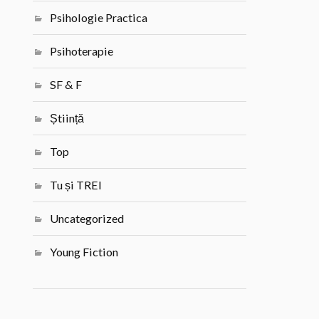
Psihologie Practica
Psihoterapie
SF & F
Știință
Top
Tu și TREI
Uncategorized
Young Fiction