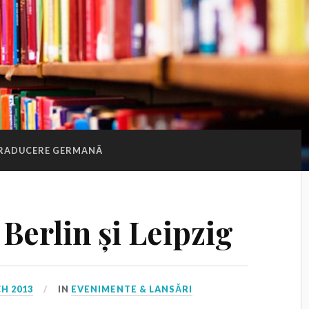
RADUCERE GERMANĂ
 Berlin și Leipzig
H 2013
IN
EVENIMENTE & LANSĂRI