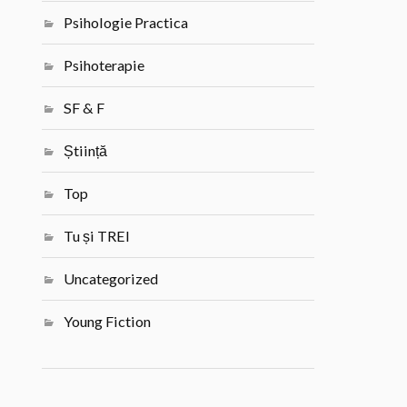
Psihologie Practica
Psihoterapie
SF & F
Știință
Top
Tu și TREI
Uncategorized
Young Fiction