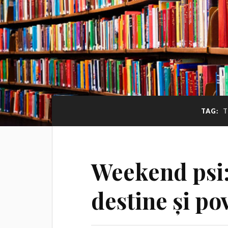
TAG:
T
Weekend psi: 
destine și pov