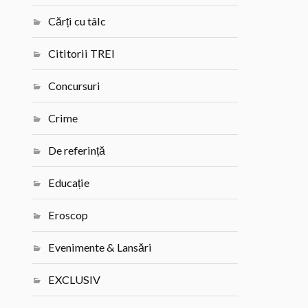
Cărți cu tâlc
Cititorii TREI
Concursuri
Crime
De referință
Educație
Eroscop
Evenimente & Lansări
EXCLUSIV