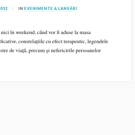
2012
IN
EVENIMENTE & LANSĂRI
nici în weekend, când vor fi aduse la masa
ficative, constelațiile cu efect terapeutic, legendele
stre de viață, precum și nefericirile persoanelor