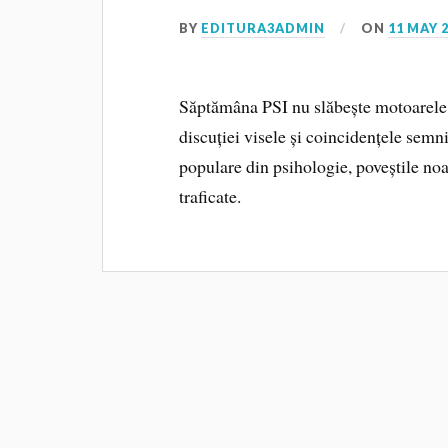
BY
EDITURA3ADMIN
ON
11 MAY 
Săptămâna PSI nu slăbește motoarele 
discuției visele și coincidențele semni
populare din psihologie, poveștile noa
traficate.