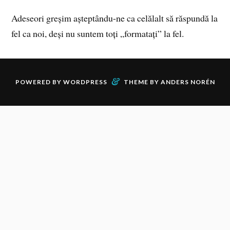
Adeseori greșim așteptându-ne ca celălalt să răspundă la
fel ca noi, deși nu suntem toți „formatați” la fel.
&
POWERED BY
WORDPRESS
THEME BY
ANDERS NORÉN