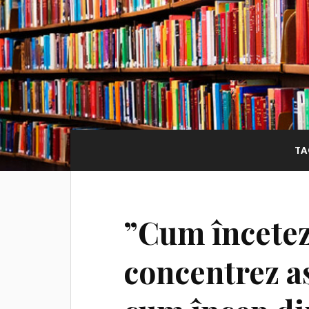
TA
”Cum încetez
concentrez a