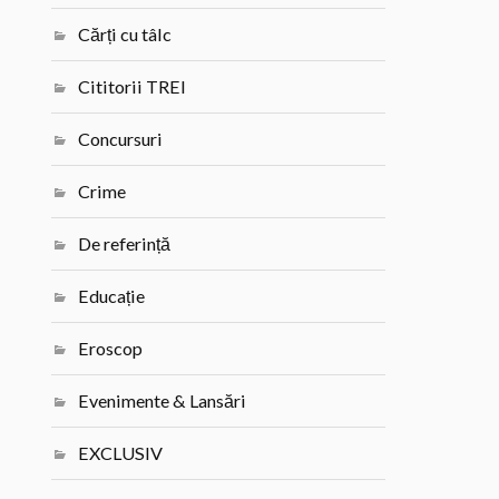
Cărți cu tâlc
Cititorii TREI
Concursuri
Crime
De referință
Educație
Eroscop
Evenimente & Lansări
EXCLUSIV