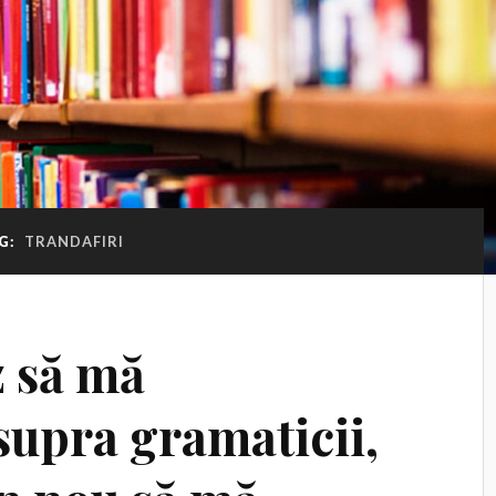
G:
TRANDAFIRI
 să mă
supra gramaticii,