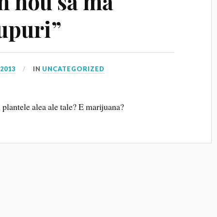
n nou să mă
rupuri”
 2013
IN
UNCATEGORIZED
u plantele alea ale tale? E marijuana?