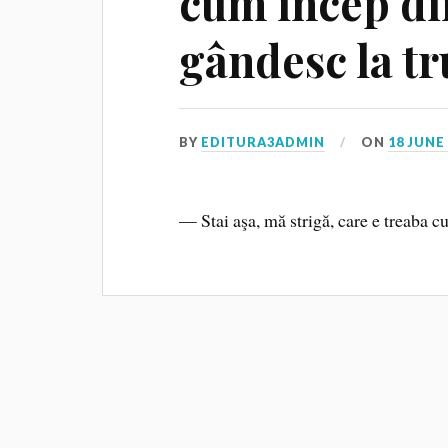
cum încep di
gândesc la t
BY
EDITURA3ADMIN
ON
18 JUNE
— Stai aşa, mă strigă, care e treaba c