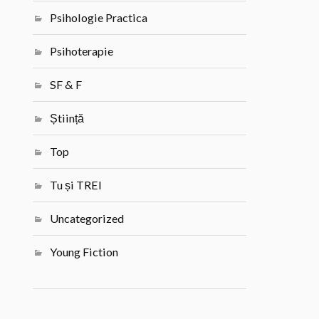
Psihologie Practica
Psihoterapie
SF & F
Știință
Top
Tu și TREI
Uncategorized
Young Fiction