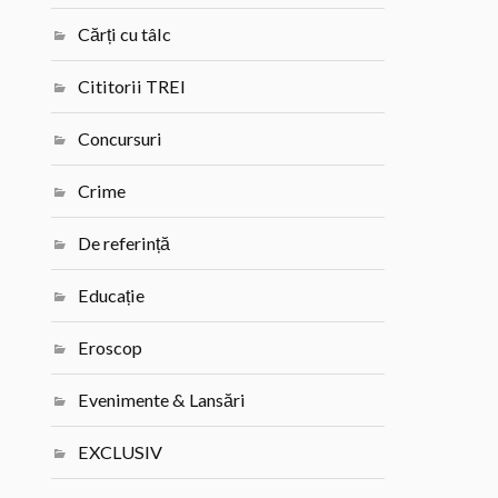
Cărți cu tâlc
Cititorii TREI
Concursuri
Crime
De referință
Educație
Eroscop
Evenimente & Lansări
EXCLUSIV