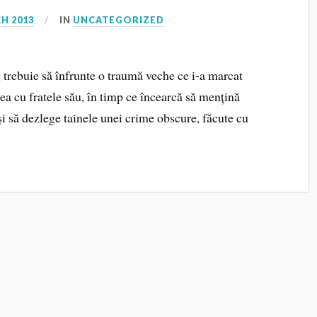
H 2013
IN
UNCATEGORIZED
trebuie să înfrunte o traumă veche ce i-a marcat
avea cu fratele său, în timp ce încearcă să mențină
și să dezlege tainele unei crime obscure, făcute cu