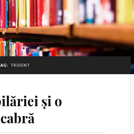
TAG:
TRIDENT
lăriei și o
acabră