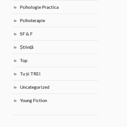
Psihologie Practica
Psihoterapie
SF & F
Știință
Top
Tu și TREI
Uncategorized
Young Fiction