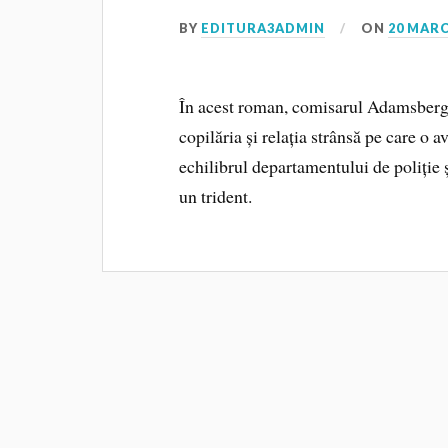
BY
EDITURA3ADMIN
ON
20 MARC
În acest roman, comisarul Adamsberg 
copilăria și relația strânsă pe care o 
echilibrul departamentului de poliție 
un trident.