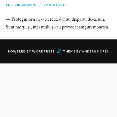
EDITURA3ADMIN
20 JUNE 2014
— Proteguitorii ne‑au creat, dar au dispărut de‑acum.
Sunt morţi, şi, mai mult, şi‑au provocat singuri moartea.
&
POWERED BY
WORDPRESS
THEME BY
ANDERS NORÉN