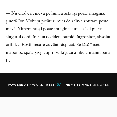
— Nu cred că cineva pe lumea asta îşi poate imagina,
şuieră Jon Mohr şi picături mici de salivă zburară peste
masă. Nimeni nu‑şi poate imagina cum e să‑ţi pierzi
singurul copil într-un accident stupid, îngrozitor, absolut
oribil… Rosti fiecare cuvânt răspicat. Se lăsă încet
înapoi pe spate şi‑şi cuprinse faţa cu ambele mâini, până
[…]
&
POWERED BY
WORDPRESS
THEME BY
ANDERS NORÉN