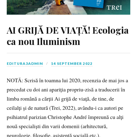
AI GRIJĂ DE VIAȚĂ! Ecologia
ca nou Iluminism
EDITURA3ADMIN
14 SEPTEMBER 2022
NOTĂ: Scrisă în toamna lui 2020, recenzia de mai jos a
precedat cu doi ani apariția propriu-zisă a traducerii în
limba română a cărții Ai grijă de viață, de tine, de
ceilalți și de natură (Trei, 2022), avându-i ca autori pe
psihiatrul parizian Christophe André împreună cu alți
nouă specialiști din varii domenii (arhitectură,
neurologie, filosofie, asistentă socială etc.).