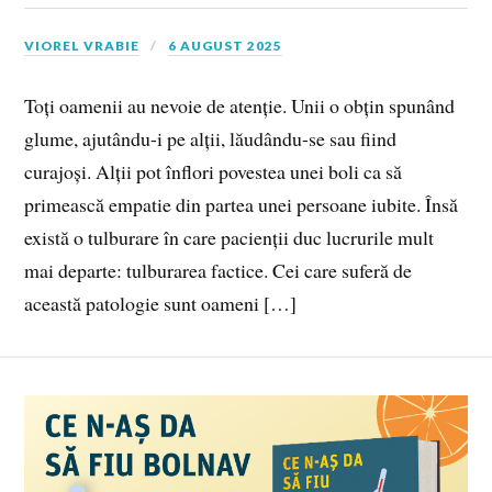
VIOREL VRABIE
6 AUGUST 2025
Toți oamenii au nevoie de atenție. Unii o obțin spunând
glume, ajutându-i pe alții, lăudându-se sau fiind
curajoși. Alții pot înflori povestea unei boli ca să
primească empatie din partea unei persoane iubite. Însă
există o tulburare în care pacienții duc lucrurile mult
mai departe: tulburarea factice. Cei care suferă de
această patologie sunt oameni […]