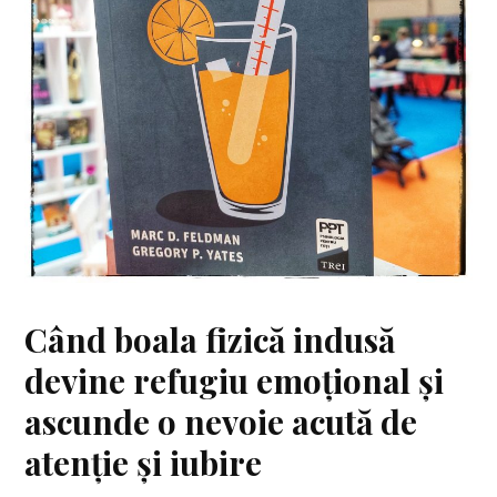
Când boala fizică indusă
devine refugiu emoțional și
ascunde o nevoie acută de
atenție și iubire