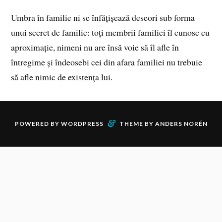
Umbra în familie ni se înfățișează deseori sub forma
unui secret de familie: toți membrii familiei îl cunosc cu
aproximație, nimeni nu are însă voie să îl afle în
întregime și îndeosebi cei din afara familiei nu trebuie
să afle nimic de existența lui.
&
POWERED BY
WORDPRESS
THEME BY
ANDERS NORÉN