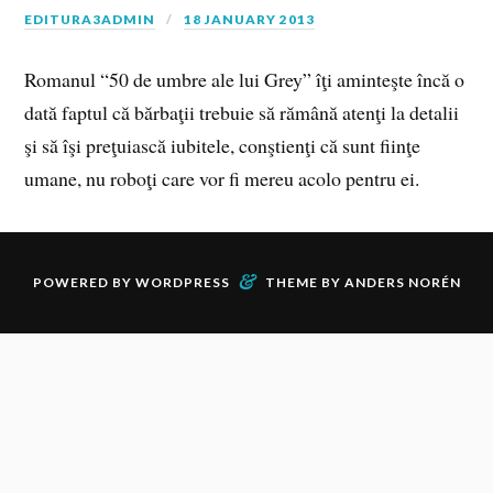
EDITURA3ADMIN
18 JANUARY 2013
Romanul “50 de umbre ale lui Grey” îţi aminteşte încă o
dată faptul că bărbaţii trebuie să rămână atenţi la detalii
şi să îşi preţuiască iubitele, conştienţi că sunt fiinţe
umane, nu roboţi care vor fi mereu acolo pentru ei.
&
POWERED BY
WORDPRESS
THEME BY
ANDERS NORÉN