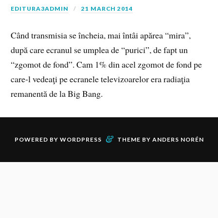
EDITURA3ADMIN
21 MARCH 2014
Când transmisia se încheia, mai întâi apărea “mira”,
după care ecranul se umplea de “purici”, de fapt un
“zgomot de fond”. Cam 1% din acel zgomot de fond pe
care-l vedeaţi pe ecranele televizoarelor era radiaţia
remanentă de la Big Bang.
&
POWERED BY
WORDPRESS
THEME BY
ANDERS NORÉN