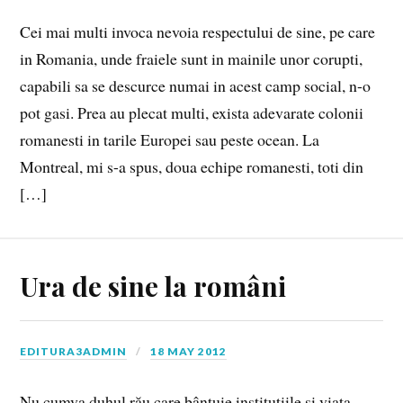
Cei mai multi invoca nevoia respectului de sine, pe care
in Romania, unde fraiele sunt in mainile unor corupti,
capabili sa se descurce numai in acest camp social, n-o
pot gasi. Prea au plecat multi, exista adevarate colonii
romanesti in tarile Europei sau peste ocean. La
Montreal, mi s-a spus, doua echipe romanesti, toti din
[…]
Ura de sine la români
EDITURA3ADMIN
18 MAY 2012
Nu cumva duhul rău care bântuie instituţiile şi viaţa