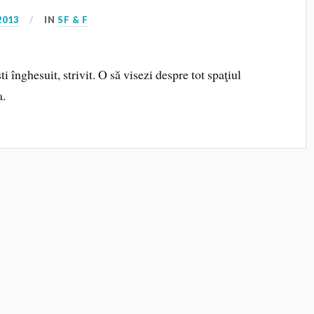
2013
IN
SF & F
i înghesuit, strivit. O să visezi despre tot spaţiul
a.