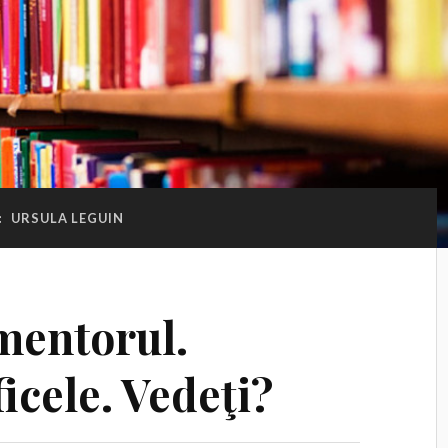
:
URSULA LEGUIN
mentorul.
icele. Vedeţi?