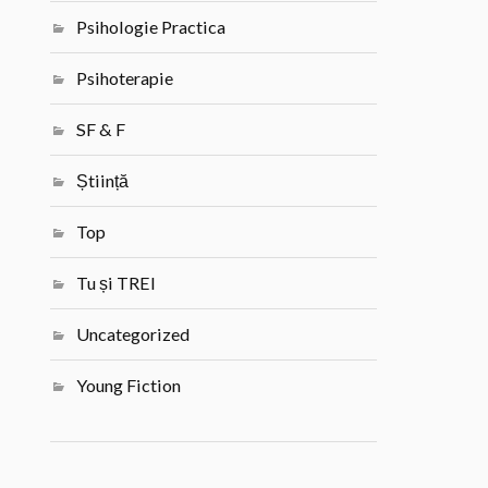
Psihologie Practica
Psihoterapie
SF & F
Știință
Top
Tu și TREI
Uncategorized
Young Fiction