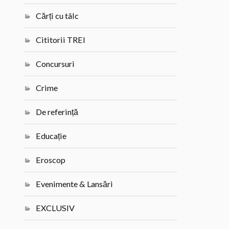
Cărți cu tâlc
Cititorii TREI
Concursuri
Crime
De referință
Educație
Eroscop
Evenimente & Lansări
EXCLUSIV