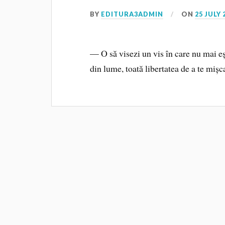
BY
EDITURA3ADMIN
ON
25 JULY 
— O să visezi un vis în care nu mai eșt
din lume, toată libertatea de a te mișc