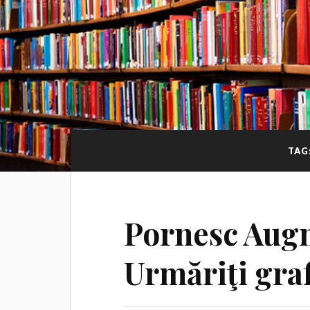
TAG
Pornesc Aug
Urmăriţi graf