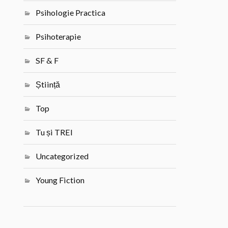
Psihologie Practica
Psihoterapie
SF & F
Știință
Top
Tu și TREI
Uncategorized
Young Fiction