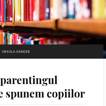
:
URSULA SANDER
 parentingul
 le spunem copiilor