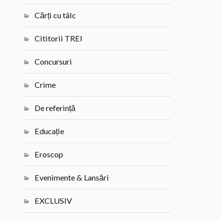
Cărți cu tâlc
Cititorii TREI
Concursuri
Crime
De referință
Educație
Eroscop
Evenimente & Lansări
EXCLUSIV