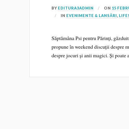
BY
EDITURA3ADMIN
ON
15 FEBR
IN
EVENIMENTE & LANSĂRI
,
LIFE
Săptămâna Psi pentru Părinți, găzduită
propune în weekend discuții despre m
despre jocuri și anii magici. Și poate aj