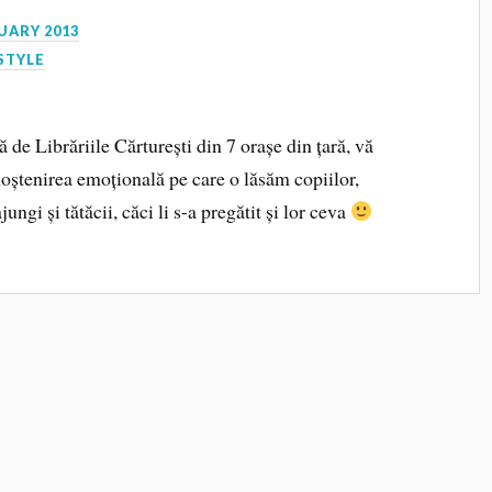
UARY 2013
STYLE
 de Librăriile Cărturești din 7 orașe din țară, vă
oștenirea emoțională pe care o lăsăm copiilor,
ungi și tătăcii, căci li s-a pregătit și lor ceva