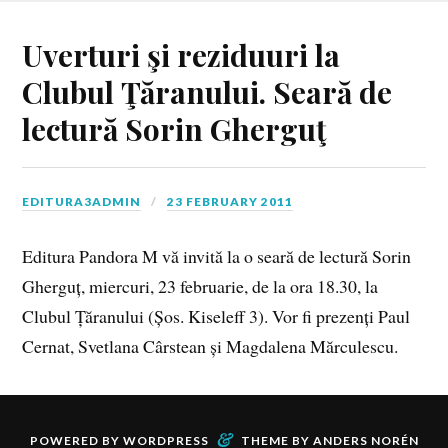
Uverturi şi reziduuri la
Clubul Ţăranului. Seară de
lectură Sorin Gherguţ
EDITURA3ADMIN
23 FEBRUARY 2011
Editura Pandora M vă invită la o seară de lectură Sorin
Gherguț, miercuri, 23 februarie, de la ora 18.30, la
Clubul Țăranului (Șos. Kiseleff 3). Vor fi prezenți Paul
Cernat, Svetlana Cârstean și Magdalena Mărculescu.
&
POWERED BY
WORDPRESS
THEME BY
ANDERS NORÉN