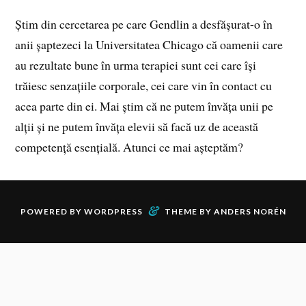
Știm din cercetarea pe care Gendlin a desfășurat-o în
anii șaptezeci la Universitatea Chicago că oamenii care
au rezultate bune în urma terapiei sunt cei care își
trăiesc senzațiile corporale, cei care vin în contact cu
acea parte din ei. Mai știm că ne putem învăța unii pe
alții și ne putem învăța elevii să facă uz de această
competență esențială. Atunci ce mai așteptăm?
&
POWERED BY
WORDPRESS
THEME BY
ANDERS NORÉN