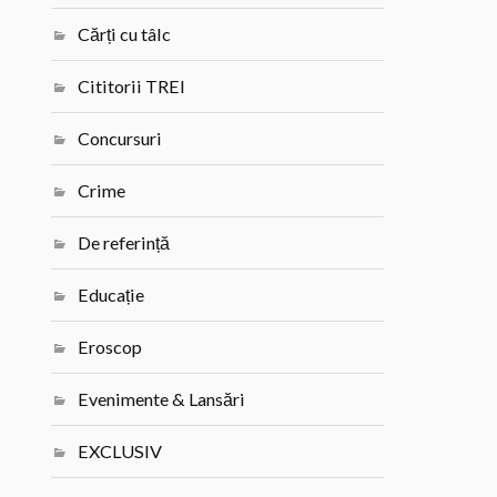
Cărți cu tâlc
Cititorii TREI
Concursuri
Crime
De referință
Educație
Eroscop
Evenimente & Lansări
EXCLUSIV