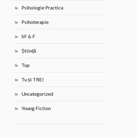
Psihologie Practica
Psihoterapie
SF & F
Știință
Top
Tu și TREI
Uncategorized
Young Fiction