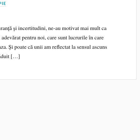
PIE
anță și incertitudini, ne-au motivat mai mult ca
adevărat pentru noi, care sunt lucrurile în care
a. Și poate că unii am reflectat la sensul ascuns
răduit […]