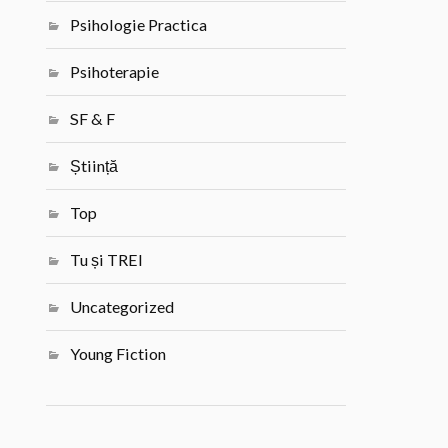
Psihologie Practica
Psihoterapie
SF & F
Știință
Top
Tu și TREI
Uncategorized
Young Fiction