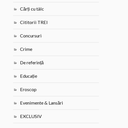
Cărți cu tâlc
Cititorii TREI
Concursuri
Crime
De referință
Educație
Eroscop
Evenimente & Lansări
EXCLUSIV