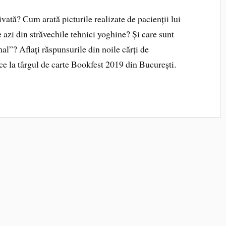
ată? Cum arată picturile realizate de pacienții lui
azi din străvechile tehnici yoghine? Și care sunt
l”? Aflați răspunsurile din noile cărți de
ce la târgul de carte Bookfest 2019 din București.