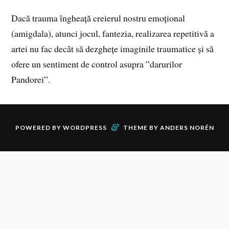
Dacă trauma îngheață creierul nostru emoțional
(amigdala), atunci jocul, fantezia, realizarea repetitivă a
artei nu fac decât să dezghețe imaginile traumatice și să
ofere un sentiment de control asupra ”darurilor
Pandorei”.
&
POWERED BY
WORDPRESS
THEME BY
ANDERS NORÉN