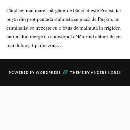
Când cel mai mare spărgător de bănci citește Proust, iar
puștii din protipentada stalinistă se joacă de Pușkin, un
criminalist se trezește cu o fetus de maimuță în frigider,
iar un altul merge cu autostopul călătorind alături de cei
mai dubioși tipi din zonă…
&
POWERED BY
WORDPRESS
THEME BY
ANDERS NORÉN