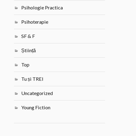
Psihologie Practica
Psihoterapie
SF & F
Știință
Top
Tu și TREI
Uncategorized
Young Fiction