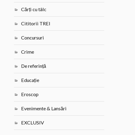
Cărți cu tâlc
Cititorii TREI
Concursuri
Crime
De referință
Educație
Eroscop
Evenimente & Lansări
EXCLUSIV