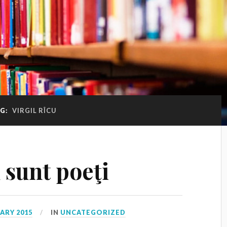
G:
VIRGIL RÎCU
 sunt poeţi
ARY 2015
IN
UNCATEGORIZED