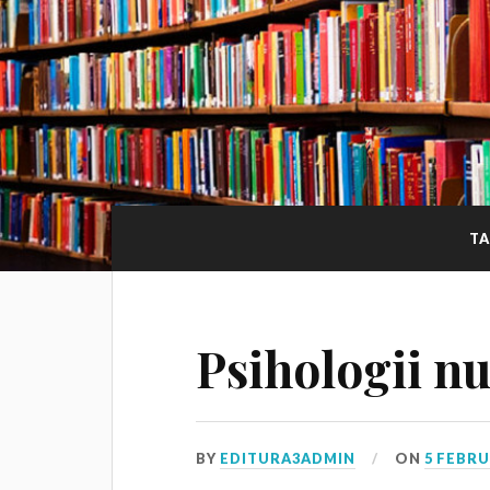
TA
Psihologii nu
BY
EDITURA3ADMIN
ON
5 FEBRU