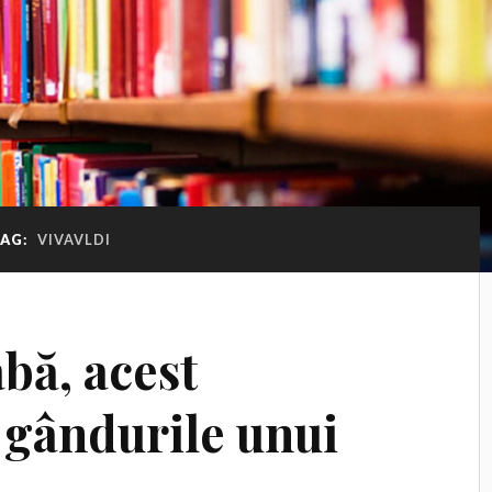
TAG:
VIVAVLDI
abă, acest
 gândurile unui