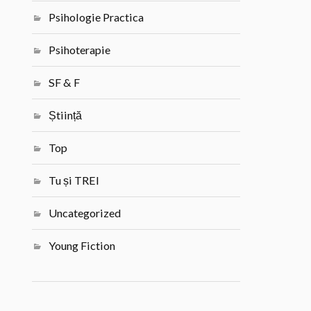
Psihologie Practica
Psihoterapie
SF & F
Știință
Top
Tu și TREI
Uncategorized
Young Fiction