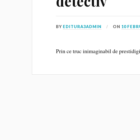
detectiv
BY
EDITURA3ADMIN
ON
10 FEBR
Prin ce truc inimaginabil de prestidig