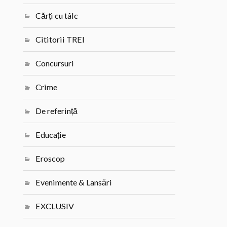
Cărți cu tâlc
Cititorii TREI
Concursuri
Crime
De referință
Educație
Eroscop
Evenimente & Lansări
EXCLUSIV