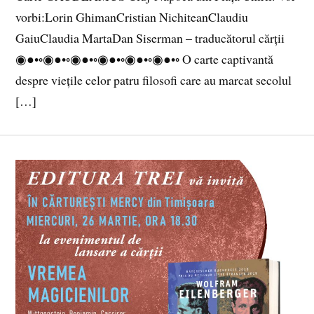
vorbi:Lorin GhimanCristian NichiteanClaudiu
GaiuClaudia MartaDan Siserman – traducătorul cărții
◉●•◦◉●•◦◉●•◦◉●•◦◉●•◦◉●•◦ O carte captivantă
despre viețile celor patru filosofi care au marcat secolul
[…]