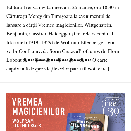
Editura Trei vă invită miercuri, 26 martie, ora 18.30 în
Cărturești Mercy din Timișoara la evenimentul de
lansare a cărții Vremea magicienilor. Wittgenstein,
Benjamin, Cassirer, Heidegger și marele deceniu al
filosofiei (1919–1929) de Wolfram Eilenberger. Vor
vorbi:Conf. univ. dr. Sorin CiutacuProf. univ. dr. Florin
Lobonț ◉●•◦◉●•◦◉●•◦◉●•◦◉●•◦◉●•◦ O carte
captivantă despre viețile celor patru filosofi care […]