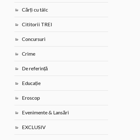
Cărți cu tâlc
Cititorii TREI
Concursuri
Crime
De referință
Educație
Eroscop
Evenimente & Lansări
EXCLUSIV