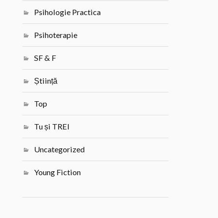
Psihologie Practica
Psihoterapie
SF & F
Știință
Top
Tu și TREI
Uncategorized
Young Fiction