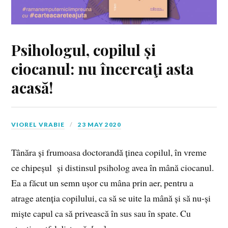
Psihologul, copilul și
ciocanul: nu încercaţi asta
acasă!
VIOREL VRABIE
23 MAY 2020
Tânăra și frumoasa doctorandă ținea copilul, în vreme
ce chipeșul și distinsul psiholog avea în mână ciocanul.
Ea a făcut un semn ușor cu mâna prin aer, pentru a
atrage atenția copilului, ca să se uite la mână și să nu-și
miște capul ca să privească în sus sau în spate. Cu