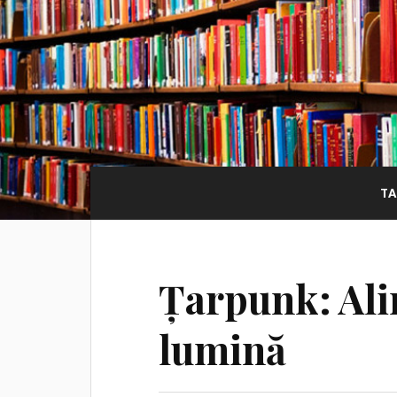
T
Țarpunk: Ali
lumină