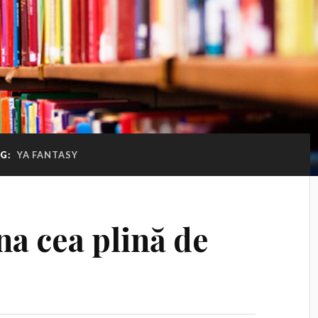
AG:
YA FANTASY
na cea plină de