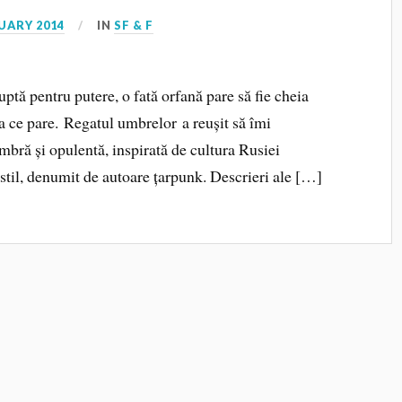
UARY 2014
IN
SF & F
uptă pentru putere, o fată orfană pare să fie cheia
ea ce pare. Regatul umbrelor a reușit să îmi
mbră și opulentă, inspirată de cultura Rusiei
stil, denumit de autoare țarpunk. Descrieri ale […]