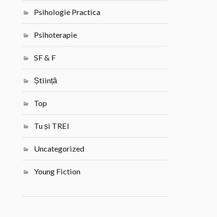
Psihologie Practica
Psihoterapie
SF & F
Știință
Top
Tu și TREI
Uncategorized
Young Fiction