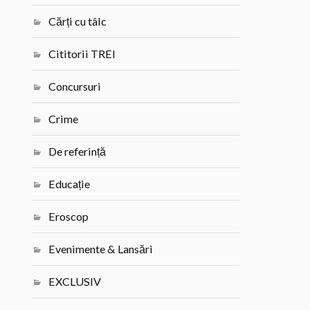
Cărți cu tâlc
Cititorii TREI
Concursuri
Crime
De referință
Educație
Eroscop
Evenimente & Lansări
EXCLUSIV