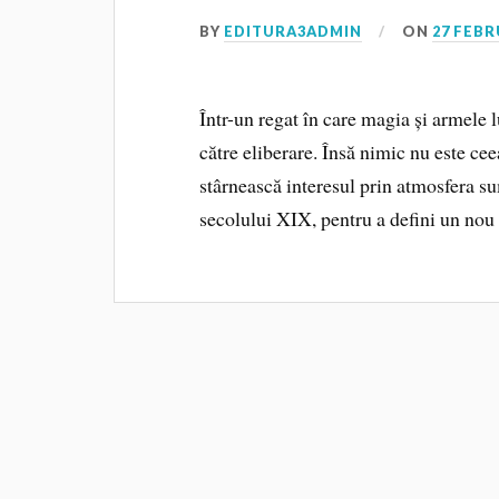
BY
EDITURA3ADMIN
ON
27 FEBR
Într-un regat în care magia și armele l
către eliberare. Însă nimic nu este ce
stârnească interesul prin atmosfera su
secolului XIX, pentru a defini un nou 