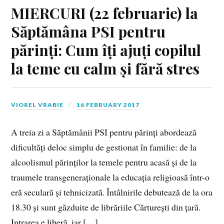
MIERCURI (22 februarie) la
Săptămâna PSI pentru
părinți: Cum îți ajuți copilul
la teme cu calm și fără stres
VIOREL VRABIE
16 FEBRUARY 2017
A treia zi a Săptămânii PSI pentru părinți abordează
dificultăți deloc simplu de gestionat în familie: de la
alcoolismul părinților la temele pentru acasă și de la
traumele transgeneraționale la educația religioasă într-o
eră seculară și tehnicizată. Întâlnirile debutează de la ora
18.30 și sunt găzduite de librăriile Cărturești din țară.
Intrarea e liberă, iar […]