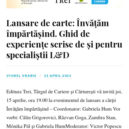
Lansare de carte: Învățăm
împărtășind. Ghid de
experiențe scrise de și pentru
specialiștii L&D
VIOREL VRABIE
11 APRIL 2021
Editura Trei, Târgul de Cariere și Cărturești vă invită joi,
15 aprilie, ora 19.00 la evenimentul de lansare a cărții
Învățăm împărtășind – Coordonator: Gabriela Hum Vor
vorbi: Călin Grigorovici, Răzvan Goga, Zamfira Stan,
Mónika Pál și Gabriela HumModerator: Victor Popescu