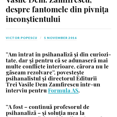
despre fantomele din pivnița
inconștientului
VICTOR POPESCU
5 NOVEMBER 2016
”Am intrat în psiha­na­liză şi din curio­zi­
tate, dar şi pentru că se adunaseră mai
multe conflicte interioare, cărora nu le
găseam rezolvare”, povestește
psihanalistul și directorul Editurii
Trei Vasile Dem Zamfirescu într-un
interviu pentru
Formula AS
.
”A fost – continuă profesorul de
psihanaliză – şi soluţia mea la