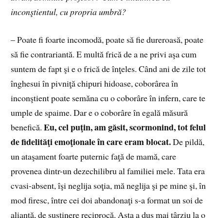
inconştientul, cu propria umbră?
– Poate fi foarte incomodă, poate să fie dureroasă, poate
să fie contrariantă. E multă frică de a ne privi aşa cum
suntem de fapt şi e o frică de înţeles. Când ani de zile tot
înghesui în pivniţă chipuri hidoase, cobo­râ­rea în
inconştient poate semăna cu o coborâre în in­fern, care te
umple de spaime. Dar e o coborâre în ega­lă măsură
Eu, cel puţin, am găsit, scormo­nind, tot felul
benefică.
de fidelităţi emoţionale în care eram blocat.
De pildă,
un ataşament foarte puternic faţă de mamă, care
provenea dintr-un dezechilibru al familiei mele. Tata era
cvasi-absent, îşi neglija soţia, mă ne­glija şi pe mine şi, în
mod firesc, între cei doi aban­donaţi s-a format un soi de
alianţă, de susţinere reci­procă. Asta a dus mai târziu la o