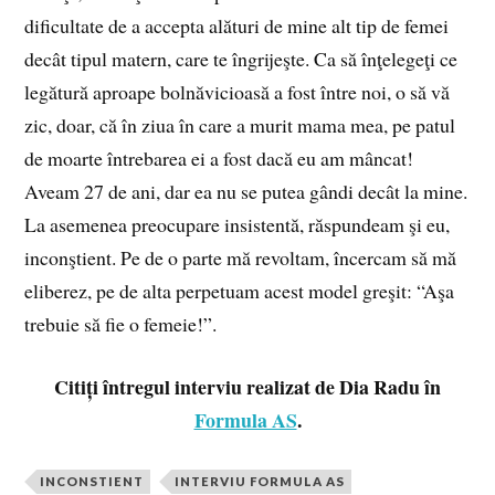
dificultate de a accepta alături de mine alt tip de femei
decât tipul matern, care te îngrijeşte. Ca să înţelegeţi ce
legătură aproape bolnăvicioasă a fost între noi, o să vă
zic, doar, că în ziua în care a murit mama mea, pe patul
de moarte întrebarea ei a fost dacă eu am mâncat!
Aveam 27 de ani, dar ea nu se putea gândi de­cât la mine.
La ase­menea pre­ocupare in­sistentă, răspun­deam şi eu,
in­con­ştient. Pe de o par­te mă revol­tam, în­cer­cam să mă
eliberez, pe de alta per­pe­tuam acest mo­del greşit: “Aşa
tre­buie să fie o femeie!”.
Citiți întregul interviu realizat de Dia Radu în
Formula AS
.
INCONSTIENT
INTERVIU FORMULA AS