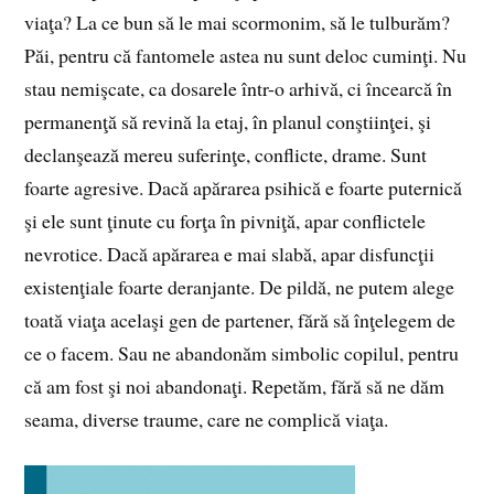
viaţa? La ce bun să le mai scormonim, să le tulburăm?
Păi, pentru că fantomele astea nu sunt deloc cuminţi. Nu
stau nemişcate, ca dosarele într-o arhivă, ci încearcă în
permanenţă să revină la etaj, în planul conştiinţei, şi
declanşează mereu suferinţe, conflicte, drame. Sunt
foarte agresive. Dacă apărarea psihică e foarte puternică
şi ele sunt ţinute cu forţa în pivniţă, apar conflictele
nevrotice. Dacă apărarea e mai slabă, apar disfuncţii
existenţiale foarte deranjante. De pildă, ne putem alege
toată viaţa acelaşi gen de partener, fără să înţelegem de
ce o facem. Sau ne abandonăm sim­bo­lic co­pilul, pentru
că am fost şi noi abandonaţi. Re­petăm, fără să ne dăm
seama, diverse traume, care ne com­plică viaţa.