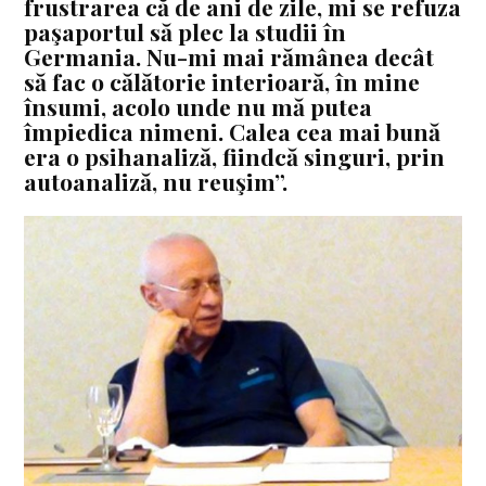
frustrarea că de ani de zile, mi se refuza
paşaportul să plec la studii în
Germania. Nu-mi mai rămânea decât
să fac o călătorie interioară, în mine
însumi, acolo unde nu mă putea
împiedica nimeni. Calea cea mai bună
era o psihanaliză, fiindcă singuri, prin
autoanaliză, nu reuşim”.