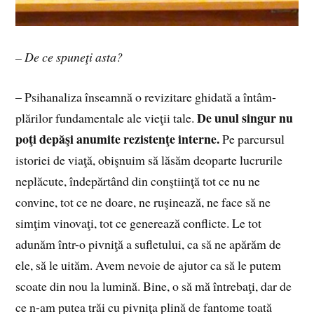
– De ce spuneţi asta?
– Psihanaliza înseamnă o revizitare ghidată a în­tâm­
De unul sin­gur nu
plărilor fundamentale ale vieţii tale.
poţi depăşi anumite rezistenţe interne.
Pe par­cursul
istoriei de viaţă, obişnuim să lăsăm deoparte lucrurile
neplăcute, îndepărtând din conştiinţă tot ce nu ne
convine, tot ce ne doare, ne ruşinează, ne face să ne
simţim vinovaţi, tot ce generează conflicte. Le tot
adunăm într-o pivniţă a sufletului, ca să ne apărăm de
ele, să le uităm. Avem nevoie de ajutor ca să le pu­tem
scoate din nou la lumină. Bine, o să mă întrebaţi, dar de
ce n-am putea trăi cu pivniţa plină de fantome toată