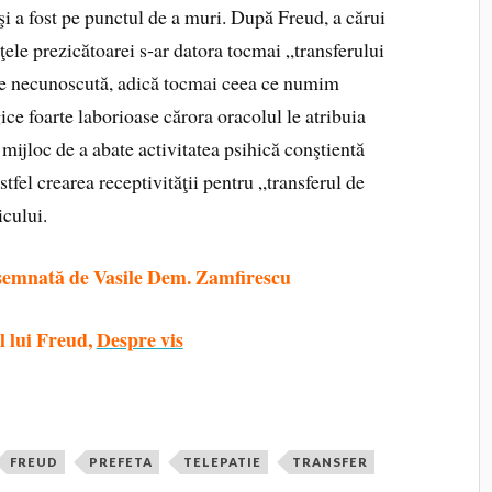
şi a fost pe punctul de a muri. După Freud, a cărui
ţele prezicătoarei s‑ar datora tocmai „transferului
ale necunoscută, adică tocmai ceea ce numim
gice foarte laborioase cărora oracolul le atribuia
 mijloc de a abate activitatea psihică conştientă
stfel crearea receptivităţii pentru „transferul de
icului.
semnată de Vasile Dem. Zamfirescu
l lui Freud,
Despre vis
FREUD
PREFETA
TELEPATIE
TRANSFER