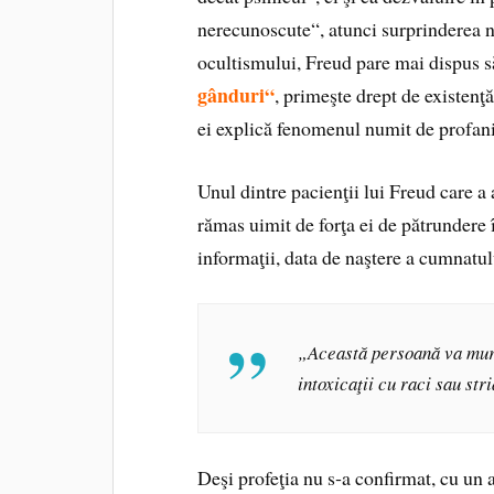
nerecunoscute“, atunci surprinderea n
ocultismului, Freud pare mai dispus 
gânduri“
, primeşte drept de existenţ
ei explică fenomenul numit de profanii
Unul dintre pacienţii lui Freud care a 
rămas uimit de forţa ei de pătrundere î
informaţii, data de naştere a cumnatul
„Această persoană va muri 
intoxicaţii cu raci sau stri
Deşi profeţia nu s‑a confirmat, cu un 