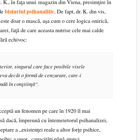
. K., în faţa unui magazin din Viena, presimţire în
bisturiul psihanalitic
de
. De fapt, dr. K. din vis,
, este doar o mască, aşa cum o cere logica onirică,
arei, faţă de care aceasta nutrise cele mai calde
fără echivoc:
terior, singurul care face posibile visele
tceva decât o formă de cenzurare, care‑i
ndă în conştiinţă“.
cceptă un fenomen pe care în 1920 îl mai
nsă dacă, împreună cu întemeietorul psihanalizei,
tare a „existenţei reale a altor forţe psihice,
 psihic a unor „capacităţi până atunci