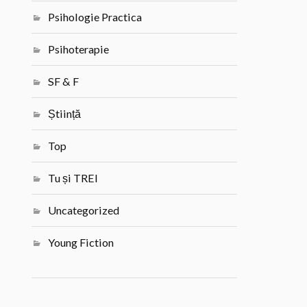
Psihologie Practica
Psihoterapie
SF & F
Știință
Top
Tu și TREI
Uncategorized
Young Fiction