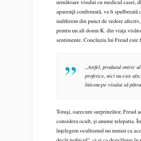
următoare visului cu medicul casei, dl
aparenţă confirmată, va fi spulberată 
indiferent din punct de vedere afectiv
pentru un alt domn K. din viaţa visăto
sentimente. Concluzia lui Freud este 
„Astfel, produsul oniric ul
profetice, nici nu este al
înlesneşte visului să pătru
Totuşi, oarecum surprinzător, Freud a
considera ocult, şi anume telepatia. Î
înţelegem ocultismul nu numai ca accep
decât psihicul“, ci şi ca dezvăluire în