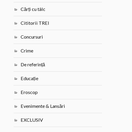
Cărți cu tâlc
Cititorii TREI
Concursuri
Crime
De referință
Educație
Eroscop
Evenimente & Lansări
EXCLUSIV