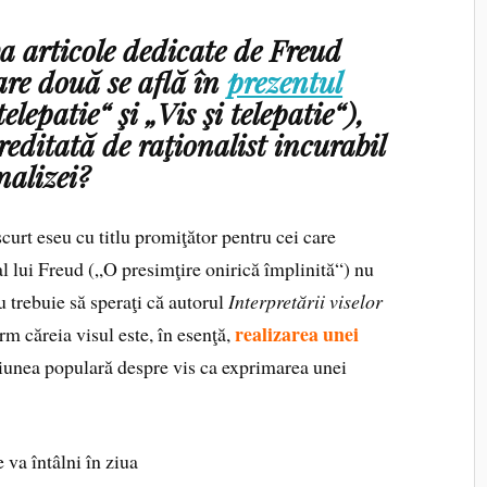
va articole dedicate de Freud
are două se află în
prezentul
elepatie“ şi „Vis şi telepatie“),
editată de raţionalist incurabil
nalizei?
curt eseu cu titlu promiţător pentru cei care
 al lui Freud („O presimţire onirică împlinită“) nu
u trebuie să speraţi că autorul
Interpretării viselor
realizarea unei
rm căreia visul este, în esenţă,
ziunea populară despre vis ca exprimarea unei
 va întâlni în ziua