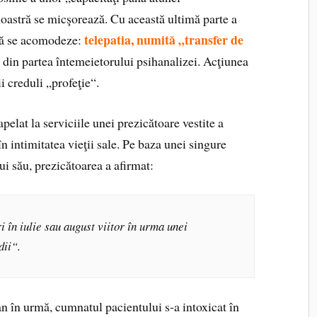
oastră se micşorează. Cu această ultimă parte a
telepatia, numită „transfer de
să se acomodeze:
ă din partea întemeietorului psihanalizei. Acţiunea
 creduli „profeţie“.
apelat la serviciile unei prezicătoare vestite a
n intimitatea vieţii sale. Pe baza unei singure
ui său, prezicătoarea a afirmat:
în iulie sau august viitor în urma unei
dii“.
an în urmă, cumnatul pacientului s‑a intoxicat în