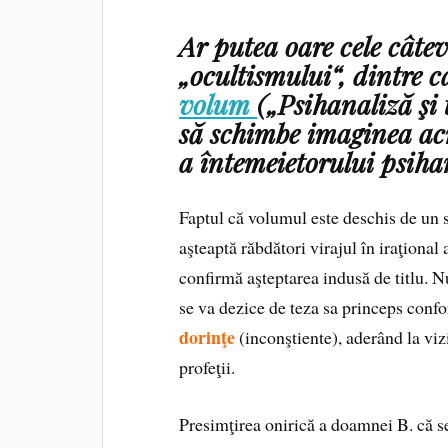
Ar putea oare cele câte
„ocultismului“, dintre c
volum
(„Psihanaliză şi t
să schimbe imaginea acr
a întemeietorului psiha
Faptul că volumul este deschis de un s
aşteaptă răbdători virajul în iraţional
confirmă aşteptarea indusă de titlu. N
se va dezice de teza sa princeps confo
dorinţe
(inconştiente), aderând la vi
profeţii.
Presimţirea onirică a doamnei B. că se