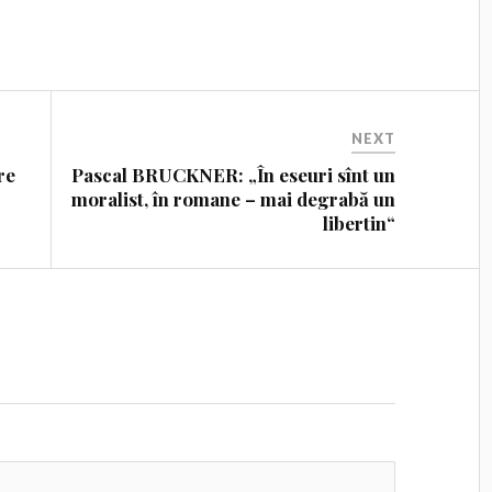
NEXT
re
Pascal BRUCKNER: „În eseuri sînt un
moralist, în romane – mai degrabă un
libertin“