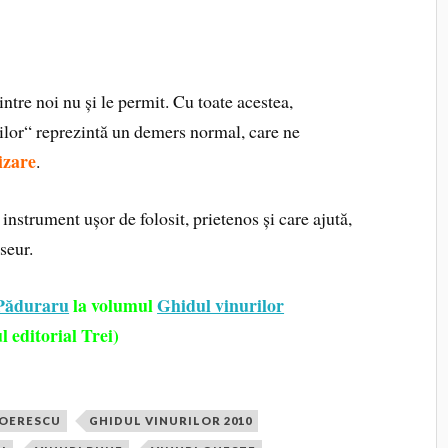
intre noi nu și le permit. Cu toate acestea,
ilor“ reprezintă un demers normal, care ne
hizare
.
instrument ușor de folosit, prietenos și care ajută,
seur.
 Păduraru
la volumul
Ghidul vinurilor
l editorial Trei)
BOERESCU
GHIDUL VINURILOR 2010