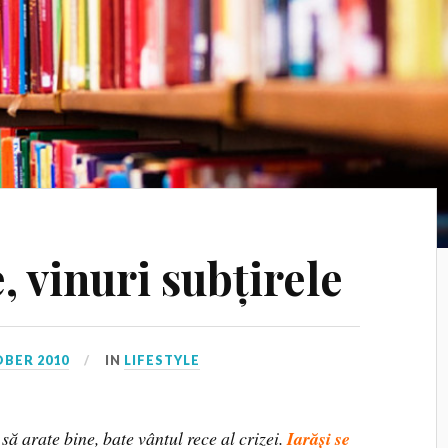
, vinuri subțirele
OBER 2010
IN
LIFESTYLE
ă arate bine, bate vântul rece al crizei.
Iarăși se