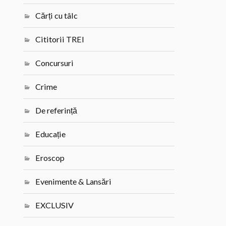
Cărți cu tâlc
Cititorii TREI
Concursuri
Crime
De referință
Educație
Eroscop
Evenimente & Lansări
EXCLUSIV