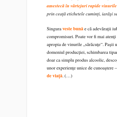
amestecă în vârtejuri rapide vinurile
prin ceață etichetele cuminți, iarăși s
veste bună
Singura
e că adevărații iub
compromisuri. Poate vor fi mai atenți 
apropia de vinurile „sărăcuțe“. Pașii u
domeniul producției, schimbarea tipar
doar ca simplu produs alcoolic, descop
unor experiențe unice de cunoaștere 
de viață
. (…)