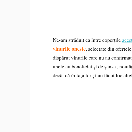
Ne-am străduit ca între coperțile
aces
vinurile oneste
, selectate din ofertel
dispărut vinurile care nu au confirmat 
unele au beneficiat și de șansa „noutăț
decât că în fața lor și-au făcut loc alt