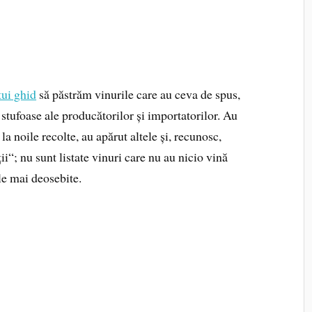
tui ghid
să păstrăm vinurile care au ceva de spus,
e stufoase ale producătorilor și importatorilor. Au
la noile recolte, au apărut altele și, recunosc,
ii“; nu sunt listate vinuri care nu au nicio vină
ele mai deosebite.