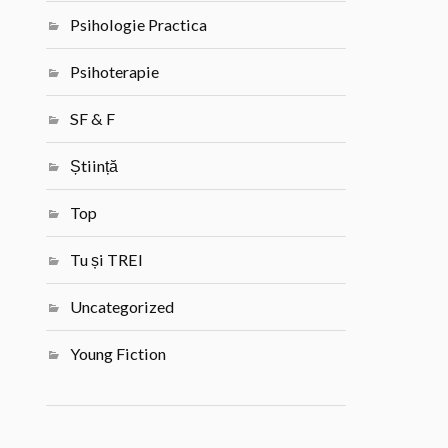
Psihologie Practica
Psihoterapie
SF & F
Știință
Top
Tu și TREI
Uncategorized
Young Fiction