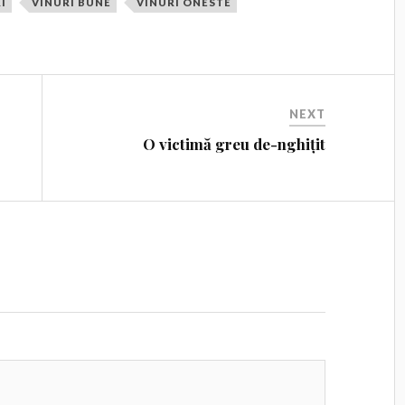
I
VINURI BUNE
VINURI ONESTE
NEXT
O victimă greu de-nghițit