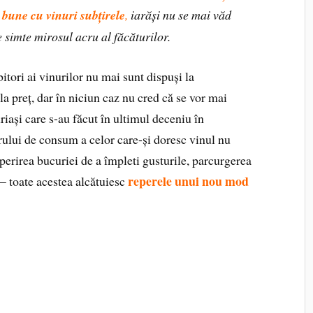
 bune cu vinuri subțirele
,
iarăși nu se mai văd
e simte mirosul acru al făcăturilor.
itori ai vinurilor nu mai sunt dispuși la
la preț, dar în niciun caz nu cred că se vor mai
riași care s-au făcut în ultimul deceniu în
ului de consum a celor care-și doresc vinul nu
erirea bucuriei de a împleti gusturile, parcurgerea
reperele unui nou mod
— toate acestea alcătuiesc