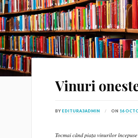
Vinuri oneste
BY
EDITURA3ADMIN
ON
16 OCT
Tocmai când piața vinurilor începuse s