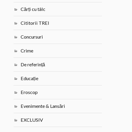
Cărți cu tâlc
Cititorii TREI
Concursuri
Crime
De referință
Educație
Eroscop
Evenimente & Lansări
EXCLUSIV