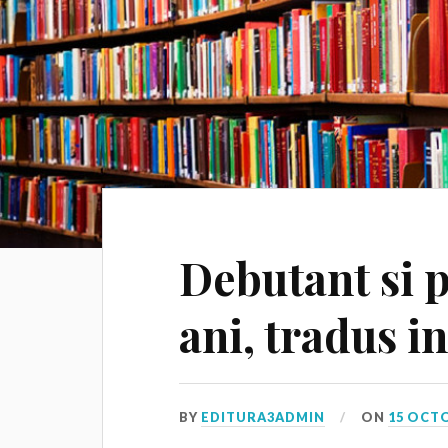
Debutant si 
ani, tradus i
BY
EDITURA3ADMIN
ON
15 OCT