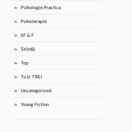
Psihologie Practica
Psihoterapie
SF & F
Știință
Top
Tu și TREI
Uncategorized
Young Fiction