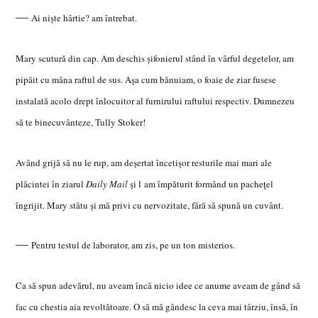
—
Ai nişte hârtie? am întrebat.
Mary scutură din cap. Am deschis şifonierul stând în vârful degetelor, am
pipăit cu mâna raftul de sus. Aşa cum bănuiam, o foaie de ziar fusese
instalată acolo drept înlocuitor al furnirului raftului respectiv. Dumnezeu
să te binecuvânteze, Tully Stoker!
Având grijă să nu le rup, am deşertat încetişor resturile mai mari ale
plăci
ntei în ziarul
Daily Mail
şi l am împăturit formând un pacheţel
îngrijit. Mary stătu şi mă privi cu nervozitate, fără să spună un cuvânt.
—
Pentru testul de laborator,
am zis, pe un ton misterios.
Ca să spun adevărul
, nu aveam încă nicio idee ce anume aveam de gând să
fac cu chestia aia revoltătoare. O să mă gândesc la ceva mai târziu, însă, în