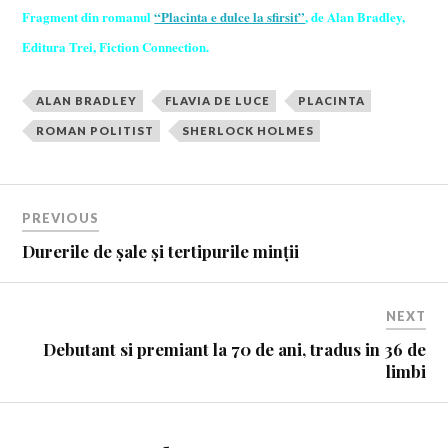
F
ragment din romanul
“Placinta e dulce la sfirsit”
, de Alan Bradley,
Editura Trei, Fiction Connection.
ALAN BRADLEY
FLAVIA DE LUCE
PLACINTA
ROMAN POLITIST
SHERLOCK HOLMES
PREVIOUS
Durerile de șale și tertipurile minții
NEXT
Debutant si premiant la 70 de ani, tradus in 36 de
limbi