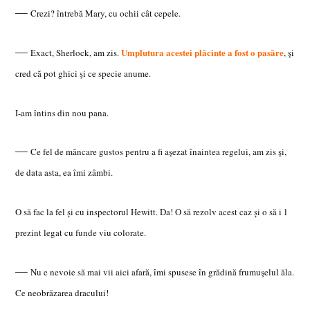
—
Crezi? întrebă Mary, cu ochii cât cepele.
—
Umplutura acestei plăcinte a fost o pasăre
Exact, Sherlock,
am zis.
, şi
cred că pot ghici şi ce specie anume.
I-am întins din nou pana.
—
Ce fe
l de mâncare gustos pentru a fi aşezat înaintea regelui, am zis şi,
de data asta, ea îmi zâmbi.
O să fac la fel şi cu inspectorul Hewitt. Da! O să rezolv acest caz şi o să i l
prezint legat cu funde viu colorate.
—
Nu
e nevoie să mai vii aici afară, îmi spusese în grădină frumuşelul ăla.
Ce neobrăzarea dracului!