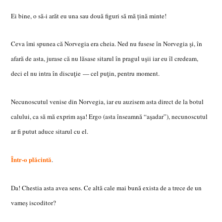
Ei bine, o să-i arăt eu una sau două figuri să mă ţină minte!
Ceva îmi spunea că Norvegia era cheia. Ned nu fusese în Norvegia
şi, în
afară de asta, jurase că nu lăsase sitarul în pragul uşii iar eu îl credeam,
deci el nu intra în discuţie — cel puţin, pentru moment.
Necunoscutul venise din Norvegia, iar eu auzisem asta direct de la botul
calului, ca să mă exprim aşa! Ergo (asta înseamnă “aşadar”)
, necunoscutul
ar fi putut aduce sitarul cu el.
Într-o plăcintă
.
Da! Chestia asta avea sens. Ce altă cale mai bună exista de a trece de un
vameş iscoditor?