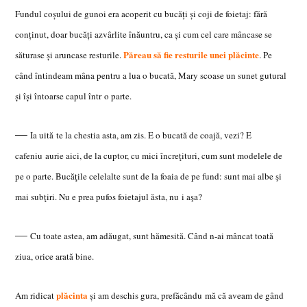
Fundul coşului de gunoi era acoperit cu bucăţi şi coji de foietaj: fără
conţinut, doar bucăţi azvârlite înăuntru, ca şi cum cel care mâncase se
Păreau să fie resturile unei plăcinte
săturase şi aruncase resturile.
. Pe
când întindeam mâna pentru a lua o bucată, Mary scoase un sunet gutural
şi îşi întoarse capul într o parte.
—
Ia uit
ă te la chestia asta, am zis. E o bucată de coajă, vezi? E
cafeniu aurie aici, de la cuptor, cu mici încreţituri, cum sunt modelele de
pe o parte. Bucăţile celelalte sunt de la foaia de pe fund: sunt mai albe şi
mai subţiri. Nu e prea pufos foietajul ăsta, nu i aşa?
—
Cu toate astea, am adăugat,
sunt hămesită. Când n-ai mâncat toată
ziua, orice arată bine.
plăcinta
Am ridicat
şi am deschis gura, prefăcându mă că aveam de gând