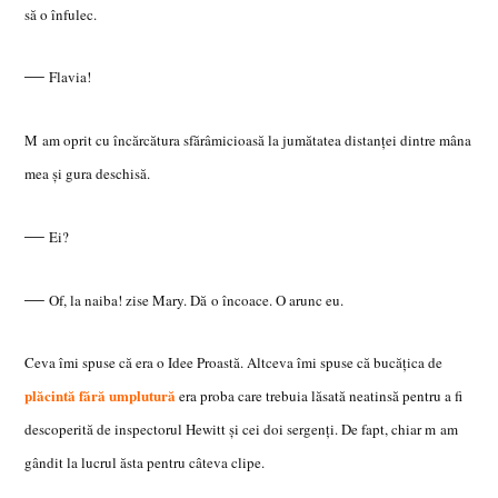
să o înfulec.
—
Flavia!
M am oprit cu încărcătura sfărâmicioasă la jumătatea distanţei dintre mâna
mea şi gura deschisă.
—
Ei?
—
Of, la naiba! zise Mary. Dă o încoace. O arunc eu.
Ceva îmi spuse că era o Idee Proastă. Altceva îmi spuse că bucăţica de
plăcintă fără umplutură
era proba care trebuia lăsată neatinsă pentru a fi
descoperită de inspectorul Hewitt şi cei doi sergenţi. De fapt, chiar m am
gândit la lucrul ăsta pentru câteva clipe.