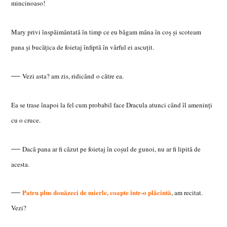
mincinoaso!
Mary privi înspăimântată în timp ce eu băgam mâna în coş şi scoteam
pana şi bucăţica de foietaj înfiptă în vârful ei ascuţit.
—
Vezi asta? am zis, ridicând o către ea.
Ea se trase înapoi la fel cum probabil face Dracula atunci când îl ameninţi
cu o cruce.
—
Dacă pana ar fi căzut pe foietaj în coşul de gunoi, nu ar fi lipită de
acesta.
—
Patru plus douăzeci de
mierle, coapte într-o plăcintă
, am recitat.
Vezi?