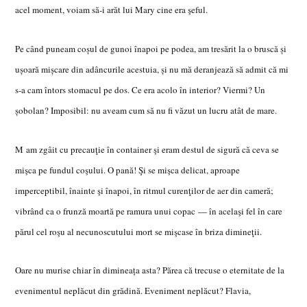
acel moment, voiam să-i arăt lui Mary cine era şeful.
Pe când puneam coşul de gunoi înapoi pe podea, am tresărit la o bruscă şi
uşoară mişcare din adâncurile acestuia, şi nu mă deranjează să admit că mi
s-a cam întors stomacul pe dos. Ce era acolo în interior? Viermi? Un
şobolan? Imposibil: nu aveam cum să nu fi văzut un lucru atât de mare.
M am zgâit cu precauţie în container şi eram destul de sigură că ceva se
mişca pe fundul coşului. O pană! Şi se mişca delicat, aproape
imperceptibil, înainte şi înapoi
, în ritmul curenţilor de aer din cameră;
vibrând ca o frunză moartă pe ramura unui copac — în acelaşi fel în care
părul cel roşu al necunoscutului mort se mişcase în briza dimineţii.
Oare nu murise chiar în dimineaţa asta? Părea că trecuse o eternitate de la
evenimentul neplăcut din grădină. Eveniment neplăcut? Flavia,