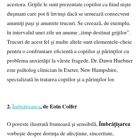
acestora. Grijile le sunt prezentate copiilor ca fiind nişte
duşmani care pot fi învinşi dacă se urmează consecvent
anumiţi paşi şi anumite trucuri. Se creează, de exemplu,
în intervalul unei zile un anume „timp destinat grijilor”.
Trucuri de acest fel şi multe altele sunt elementele-cheie
pentru o confruntare eficientă a copiilor şi părinţilor cu
problema anxietăţii la vârste fragede. Dr. Dawn Huebner
este psiholog clinician în Exeter, New Hampshire,
specializată în tratarea copiilor şi a părinţilor lor.
2.
, de
Eoin Colfer
Îmbrățișarea
Îmbrățișarea
O poveste ilustrată frumoasă și sensibilă,
vorbește despre dorința de afecțiune, sinceritate,