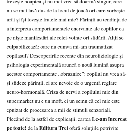
trezește noaptea și nu mai vrea să doarmă singur, care
nu se mai lasă dus de la locul de joacă ori care vorbește
urât și își lovește fratele mai mic? Părinții au tendința de
a interpreta comportamentele enervante ale copiilor ca
pe niște manifestări ale relei-voințe ori sfidării. Alții se
culpabilizează: oare nu cumva mi-am traumatizat
copilașul? Descoperirile recente din neurofiziologie și
psihologia experimentală aruncă o nouă lumină asupra
acestor comportamente „obraznice”: copilul nu vrea să-
și sfideze părinții, ci are nevoie de o urgentă reglare
neuro-hormonală. Criza de nervi a copilului mic din
supermarket nu e un moft, ci un semn că cel mic este
epuizat de procesarea a mii de stimuli senzoriali.
Le-am încercat
Plecând de la astfel de explicații, cartea
pe toate!
Editura Trei
de la
oferă soluțiile potrivite