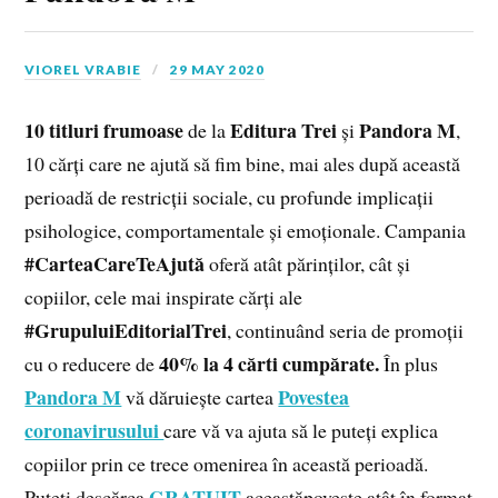
VIOREL VRABIE
29 MAY 2020
10 titluri frumoase
Editura Trei
Pandora M
de la
și
,
10 cărți care ne ajută să fim bine, mai ales după această
perioadă de restricții sociale, cu profunde implicații
psihologice, comportamentale și emoționale. Campania
#CarteaCareTeAjută
oferă atât părinților, cât și
copiilor, cele mai inspirate cărți ale
#GrupuluiEditorialTrei
, continuând seria de promoții
40% la 4 cărti cumpărate.
cu o reducere de
În plus
Pandora M
Povestea
vă dăruiește cartea
coronavirusului
care vă va ajuta să le puteți explica
copiilor prin ce trece omenirea în această perioadă.
GRATUIT
Puteți descărca
aceastăpoveste atât în format