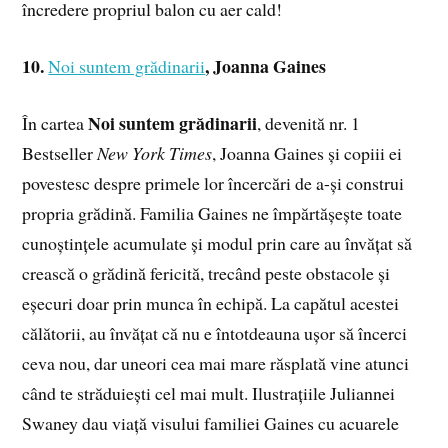
încredere propriul balon cu aer cald!
10.
, Joanna Gaines
Noi suntem grădinarii
Noi suntem grădinarii
În cartea
, devenită nr. 1
Bestseller
New York Times
, Joanna Gaines și copiii ei
povestesc despre primele lor încercări de a-și construi
propria grădină. Familia Gaines ne împărtășește toate
cunoștințele acumulate și modul prin care au învățat să
crească o grădină fericită, trecând peste obstacole și
eșecuri doar prin munca în echipă. La capătul acestei
călătorii, au învățat că nu e întotdeauna ușor să încerci
ceva nou, dar uneori cea mai mare răsplată vine atunci
când te străduiești cel mai mult. Ilustrațiile Juliannei
Swaney dau viață visului familiei Gaines cu acuarele