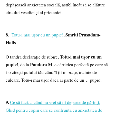
depășească anxietatea socială, astfel încât să se alăture
circului veseliei și al prieteniei.
8.
, Smriti Prasadam-
Totu-i mai ușor cu un pupic!
Halls
Totu-i mai ușor cu un
O tandră declarație de iubire,
pupic!
Pandora M
, de la
, e cărticica perfectă pe care să
i-o citești puiului tău când îl ții în brațe, înainte de
culcare. Totu-i mai ușor dacă ai parte de un… pupic!
9.
Ce să faci… când nu vrei să fii departe de părinţi.
Ghid pentru copiii care se confruntă cu anxietatea de