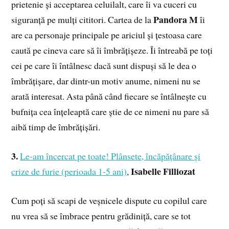
prietenie și acceptarea celuilalt, care îi va cuceri cu
Pandora M
siguranță pe mulți cititori. Cartea de la
îi
are ca personaje principale pe ariciul și țestoasa care
caută pe cineva care să îi îmbrățișeze. Îi întreabă pe toți
cei pe care îi întâlnesc dacă sunt dispuși să le dea o
îmbrățișare, dar dintr-un motiv anume, nimeni nu se
arată interesat. Asta până când fiecare se întâlnește cu
bufnița cea înțeleaptă care știe de ce nimeni nu pare să
aibă timp de îmbrățișări.
3.
Le-am încercat pe toate! Plânsete, încăpățânare și
Isabelle Filliozat
crize de furie (perioada 1-5 ani)
,
Cum poți să scapi de veșnicele dispute cu copilul care
nu vrea să se îmbrace pentru grădiniță, care se tot