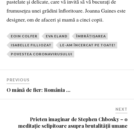
pastelate și delicate, care vă invită să vă bucurați de
frumusețea unei grădini înfloritoare. Joanna Gaines este
designer, om de afaceri și mamă a cinci copii.
EOIN COLFER
EVA ELAND
ÎMBRĂȚIȘAREA
ISABELLE FILLIOZAT
LE-AM ÎNCERCAT PE TOATE!
POVESTEA CORONAVIRUSULUI
PREVIOUS
O mână de fier: România …
NEXT
Prieten imaginar de Stephen Chbosky – o
meditație sclipitoare asupra brutalității umane