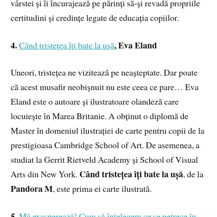
vârstei și îi încurajează pe părinți să-și revadă propriile
certitudini și credințe legate de educația copiilor.
4.
,
Eva Eland
Când tristețea îți bate la ușă
Uneori, tristețea ne vizitează pe neașteptate. Dar poate
că acest musafir neobișnuit nu este ceea ce pare… Eva
Eland este o autoare și ilustratoare olandeză care
locuiește în Marea Britanie. A obținut o diplomă de
Master în domeniul ilustrației de carte pentru copii de la
prestigioasa Cambridge School of Art. De asemenea, a
studiat la Gerrit Rietveld Academy și School of Visual
Când tristețea îți bate la ușă
Arts din New York.
, de la
Pandora M
, este prima ei carte ilustrată.
5.
Mă exasperează! Cum să înțelegem ce se petrece în