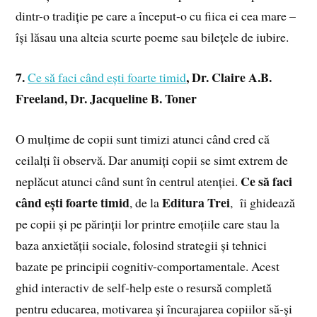
dintr-o tradiție pe care a început-o cu fiica ei cea mare –
își lăsau una alteia scurte poeme sau bilețele de iubire.
7.
, Dr. Claire A.B.
Ce să faci când ești foarte timid
Freeland, Dr. Jacqueline B. Toner
O mulțime de copii sunt timizi atunci când cred că
ceilalți îi observă. Dar anumiți copii se simt extrem de
Ce să faci
neplăcut atunci când sunt în centrul atenției.
când ești foarte timid
Editura Trei
, de la
, îi ghidează
pe copii și pe părinții lor printre emoțiile care stau la
baza anxietății sociale, folosind strategii și tehnici
bazate pe principii cognitiv-comportamentale. Acest
ghid interactiv de self-help este o resursă completă
pentru educarea, motivarea și încurajarea copiilor să-și