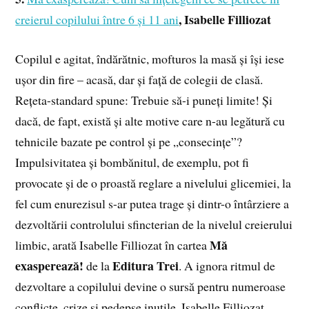
,
Isabelle Filliozat
creierul copilului între 6 și 11 ani
Copilul e agitat, îndărătnic, mofturos la masă și își iese
ușor din fire – acasă, dar și față de colegii de clasă.
Rețeta-standard spune: Trebuie să-i puneți limite! Și
dacă, de fapt, există și alte motive care n-au legătură cu
tehnicile bazate pe control și pe „consecințe”?
Impulsivitatea și bombănitul, de exemplu, pot fi
provocate și de o proastă reglare a nivelului glicemiei, la
fel cum enurezisul s-ar putea trage și dintr-o întârziere a
dezvoltării controlului sfincterian de la nivelul creierului
Mă
limbic, arată Isabelle Filliozat în cartea
exasperează!
Editura Trei
de la
. A ignora ritmul de
dezvoltare a copilului devine o sursă pentru numeroase
conflicte, crize și pedepse inutile. Isabelle Filliozat,