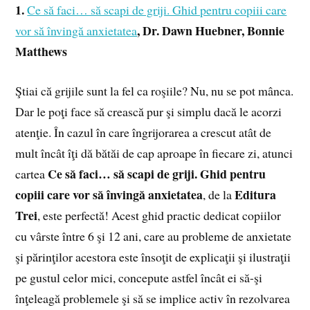
1.
Ce să faci… să scapi de griji. Ghid pentru copiii care
,
Dr. Dawn Huebner, Bonnie
vor să învingă anxietatea
Matthews
Ştiai că grijile sunt la fel ca roşiile? Nu, nu se pot mânca.
Dar le poţi face să crească pur şi simplu dacă le acorzi
atenţie. În cazul în care îngrijorarea a crescut atât de
mult încât îţi dă bătăi de cap aproape în fiecare zi, atunci
Ce să faci… să scapi de griji. Ghid pentru
cartea
copiii care vor să învingă anxietatea
Editura
, de la
Trei
, este perfectă! Acest ghid practic dedicat copiilor
cu vârste între 6 şi 12 ani, care au probleme de anxietate
şi părinţilor acestora este însoţit de explicaţii şi ilustraţii
pe gustul celor mici, concepute astfel încât ei să-şi
înţeleagă problemele şi să se implice activ în rezolvarea