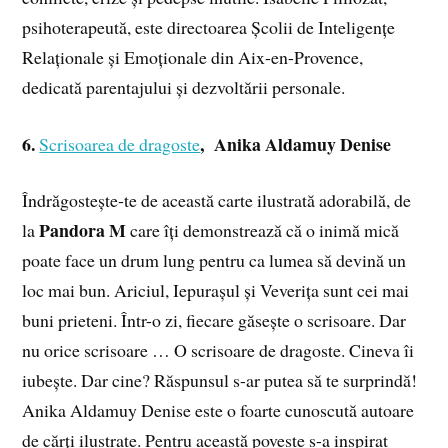
psihoterapeută, este directoarea Școlii de Inteligențe
Relaționale și Emoționale din Aix-en-Provence,
dedicată parentajului și dezvoltării personale.
6.
,
Anika Aldamuy Denise
Scrisoarea de dragoste
Îndrăgostește-te de această carte ilustrată adorabilă, de
Pandora M
la
care îți demonstrează că o inimă mică
poate face un drum lung pentru ca lumea să devină un
loc mai bun. Ariciul, Iepurașul și Veverița sunt cei mai
buni prieteni. Într-o zi, fiecare găsește o scrisoare. Dar
nu orice scrisoare … O scrisoare de dragoste. Cineva îi
iubește. Dar cine? Răspunsul s-ar putea să te surprindă!
Anika Aldamuy Denise este o foarte cunoscută autoare
de cărți ilustrate. Pentru această poveste s-a inspirat