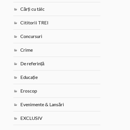
Cărți cu tâlc
Cititorii TREI
Concursuri
Crime
De referință
Educație
Eroscop
Evenimente & Lansări
EXCLUSIV