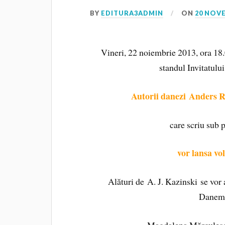
BY
EDITURA3ADMIN
ON
20 NOV
Vineri, 22 noiembrie 2013, ora 18.0
standul Invitatului
Autorii danezi Anders 
care scriu sub
vor lansa v
Alături de A. J. Kazinski se vo
Danema
Magdalena Mărculescu 