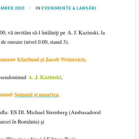
EMBER 2013
IN
EVENIMENTE & LANSĂRI
0, vă invităm să-l întâlniţi pe A. J. Kazinski, la
 de onoare (nivel 0.00, stand 3).
Rønnow Klarlund şi Jacob Weinreich,
A. J. Kazinski
 pseudonimul
,
olumul
Somnul şi moartea
.
r afla: ES Dl. Michael Sternberg (Ambasadorul
rcei în România) şi
(Director editorial Editura Trei).