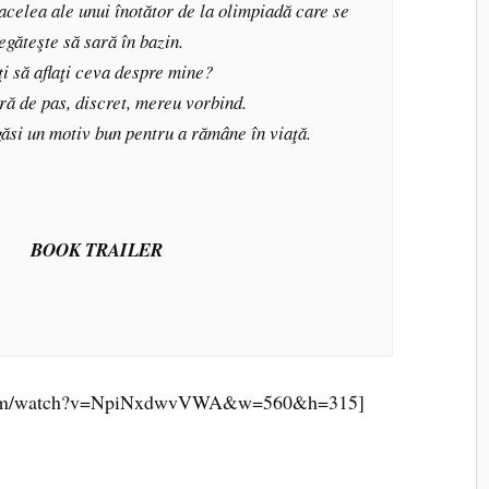
acelea ale unui înotător de la olimpiadă care se
egăteşte să sară în bazin.
i să aflaţi ceva despre mine?
ră de pas, discret, mereu vorbind.
si un motiv bun pentru a rămâne în viaţă.
BOOK TRAILER
e.com/watch?v=NpiNxdwvVWA&w=560&h=315]