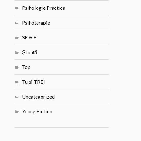
Psihologie Practica
Psihoterapie
SF & F
Știință
Top
Tu și TREI
Uncategorized
Young Fiction