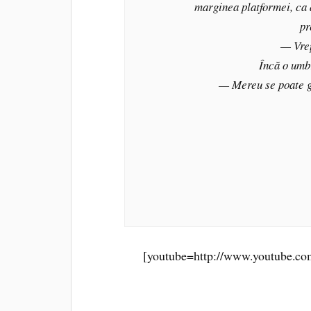
marginea platformei, ca 
pr
— Vreţ
Încă o umb
— Mereu se poate gă
[youtube=http://www.youtub